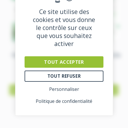
Ce site utilise des
cookies et vous donne
le contrôle sur ceux
que vous souhaitez
activer
Faire Appliquer Sa
Mener Un Entretien De
Décision
Recadrage
TOUT ACCEPTER
Prix
Prix
1,99 €
1,99 €
TOUT REFUSER
Personnaliser
Ajouter au panier
Ajouter au panier
Politique de confidentialité